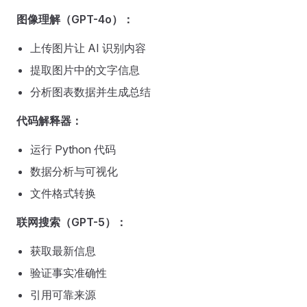
图像理解（GPT-4o）：
上传图片让 AI 识别内容
提取图片中的文字信息
分析图表数据并生成总结
代码解释器：
运行 Python 代码
数据分析与可视化
文件格式转换
联网搜索（GPT-5）：
获取最新信息
验证事实准确性
引用可靠来源