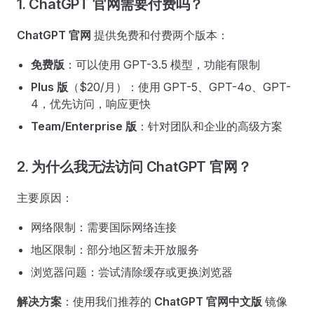
1. ChatGPT 官网需要付费吗？
ChatGPT 官网
提供免费和付费两个版本：
免费版
：可以使用 GPT-3.5 模型，功能有限制
Plus 版
（$20/月）：使用 GPT-5、GPT-4o、GPT-
4，优先访问，响应更快
Team/Enterprise 版
：针对团队和企业的高级方案
2. 为什么我无法访问 ChatGPT 官网？
主要原因：
网络限制：需要国际网络连接
地区限制：部分地区暂未开放服务
浏览器问题：尝试清除缓存或更换浏览器
解决方案
：使用我们推荐的
ChatGPT 官网中文版
镜像