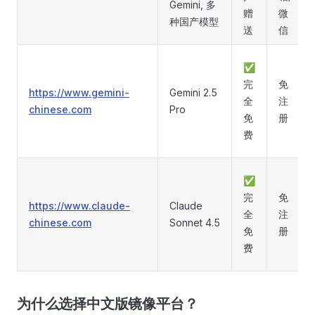
Gemini, 多
赠
微
种国产模型
送
信
✅
完
免
https://www.gemini-
Gemini 2.5
全
注
chinese.com
Pro
免
册
费
✅
完
免
https://www.claude-
Claude
全
注
chinese.com
Sonnet 4.5
免
册
费
为什么选择中文版镜像平台？