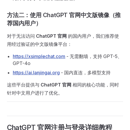
方法二：使用 ChatGPT 官网中文版镜像（推
荐国内用户）
对于无法访问
ChatGPT 官网
的国内用户，我们推荐使
用经过验证的中文版镜像平台：
https://xsimplechat.com
- 无需翻墙，支持 GPT-5、
GPT-4o
https://ai.lanjingai.org
- 国内直连，多模型支持
这些平台提供与
ChatGPT 官网
相同的核心功能，同时
针对中文用户进行了优化。
ChatGPT 官网注册与登录详细教程