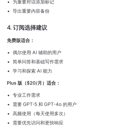
为重要对话添加标记
导出重要内容备份
4. 订阅选择建议
免费版适合：
偶尔使用 AI 辅助的用户
简单问答和基础写作需求
学习和探索 AI 能力
Plus 版（$20/月）适合：
专业工作需求
需要 GPT-5 和 GPT-4o 的用户
高频使用（每天使用多次）
需要优先访问和更快响应