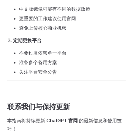
中文版镜像可能有不同的数据政策
更重要的工作建议使用官网
避免上传核心商业机密
定期更换平台
不要过度依赖单一平台
准备多个备用方案
关注平台安全公告
联系我们与保持更新
本指南将持续更新
ChatGPT 官网
的最新信息和使用技
巧！