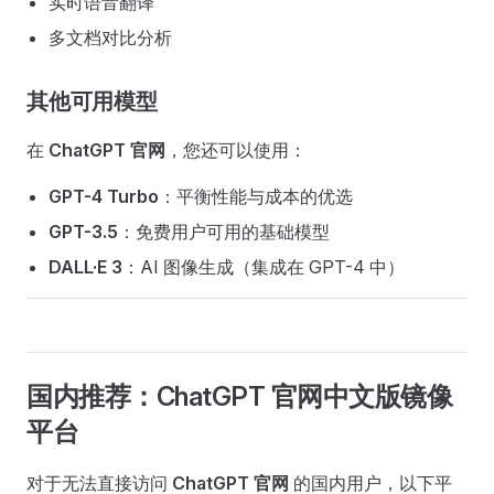
实时语音翻译
多文档对比分析
其他可用模型
在
ChatGPT 官网
，您还可以使用：
GPT-4 Turbo
：平衡性能与成本的优选
GPT-3.5
：免费用户可用的基础模型
DALL·E 3
：AI 图像生成（集成在 GPT-4 中）
国内推荐：ChatGPT 官网中文版镜像
平台
对于无法直接访问
ChatGPT 官网
的国内用户，以下平