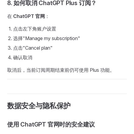
8. 如何取消 ChatGPT Plus 订阅？
在
ChatGPT 官网
：
点击左下角账户设置
选择"Manage my subscription"
点击"Cancel plan"
确认取消
取消后，当前订阅周期结束前仍可使用 Plus 功能。
数据安全与隐私保护
使用 ChatGPT 官网时的安全建议