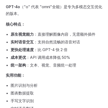
GPT-4o
（"o" 代表 "omni"全能）是专为多模态交互优化
的版本。
核心特点：
原生视觉能力
：直接理解图像内容，无需额外插件
实时语音交互
：支持自然流畅的语音对话
更快处理速度
：比 GPT-4 快 2 倍
成本更优
：API 调用成本降低 50%
统一架构
：文本、视觉、音频统一处理
实用功能：
图片识别与分析
图表数据提取
手写文字识别