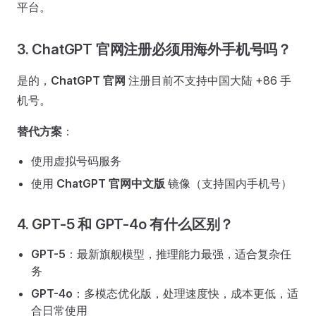
平台。
3. ChatGPT 官网注册必须用海外手机号吗？
是的，
ChatGPT 官网
注册目前不支持中国大陆 +86 手
机号。
替代方案
：
使用虚拟号码服务
使用
ChatGPT 官网中文版
镜像（支持国内手机号）
4. GPT-5 和 GPT-4o 有什么区别？
GPT-5
：最新旗舰模型，推理能力最强，适合复杂任
务
GPT-4o
：多模态优化版，处理速度快，成本更低，适
合日常使用