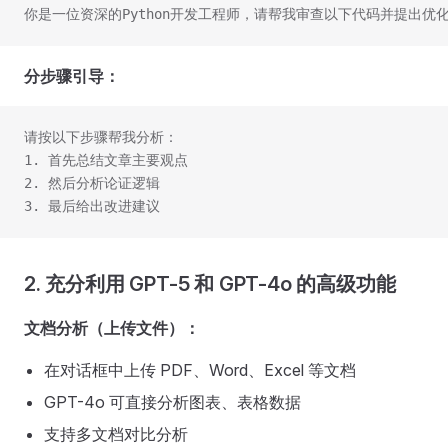
你是一位资深的Python开发工程师，请帮我审查以下代码并提出优化
分步骤引导：
请按以下步骤帮我分析：
1. 首先总结文章主要观点
2. 然后分析论证逻辑
3. 最后给出改进建议
2. 充分利用 GPT-5 和 GPT-4o 的高级功能
文档分析（上传文件）：
在对话框中上传 PDF、Word、Excel 等文档
GPT-4o 可直接分析图表、表格数据
支持多文档对比分析