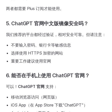
两者都需要 Plus 订阅才能使用。
5. ChatGPT 官网中文版镜像安全吗？
我们推荐的平台都经过验证，相对安全可靠。但请注意：
不要输入密码、银行卡等敏感信息
选择使用 HTTPS 加密的网站
重要工作建议使用官网
6. 能否在手机上使用 ChatGPT 官网？
可以！
ChatGPT 官网
支持：
移动浏览器访问（网页版）
iOS App（在 App Store 下载"ChatGPT"）