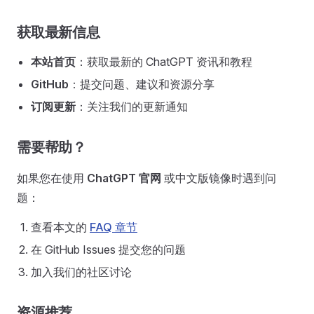
获取最新信息
本站首页
：获取最新的 ChatGPT 资讯和教程
GitHub
：提交问题、建议和资源分享
订阅更新
：关注我们的更新通知
需要帮助？
如果您在使用
ChatGPT 官网
或中文版镜像时遇到问
题：
查看本文的
FAQ 章节
在 GitHub Issues 提交您的问题
加入我们的社区讨论
资源推荐