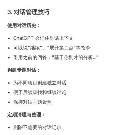
3. 对话管理技巧
使用对话历史：
ChatGPT 会记住对话上下文
可以说"继续"、"展开第二点"等指令
引用之前的回答："基于你刚才的分析..."
创建专题对话：
为不同项目创建独立对话
便于后续查找和继续讨论
保持对话主题聚焦
定期清理与整理：
删除不需要的对话记录