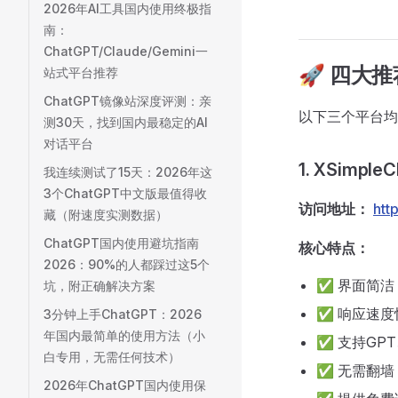
2026年AI工具国内使用终极指
南：
ChatGPT/Claude/Gemini一
🚀 四大
站式平台推荐
ChatGPT镜像站深度评测：亲
以下三个平台均
测30天，找到国内最稳定的AI
对话平台
1. XSimple
我连续测试了15天：2026年这
3个ChatGPT中文版最值得收
访问地址：
htt
藏（附速度实测数据）
ChatGPT国内使用避坑指南
核心特点：
2026：90%的人都踩过这5个
✅ 界面简洁
坑，附正确解决方案
✅ 响应速度
3分钟上手ChatGPT：2026
年国内最简单的使用方法（小
✅ 支持GPT、
白专用，无需任何技术）
✅ 无需翻墙
2026年ChatGPT国内使用保