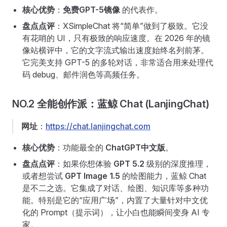
核心优势
：
免费GPT-5镜像
的代表作。
盘点点评
：XSimpleChat 将“简单”做到了极致。它没
有花哨的 UI，只有极致的响应速度。在 2026 年的镜
像站横评中，它的文字流式输出速度始终名列前茅。
它完美支持 GPT-5 的多轮对话，非常适合用来处理代
码 debug、邮件润色等高频任务。
NO.2 全能创作派：蓝鲸 Chat (LanjingChat)
网址
：
https://chat.lanjingchat.com
核心优势
：功能最全的
ChatGPT中文版
。
盘点点评
：如果你想体验
GPT 5.2
级别的深度推理，
或者想尝试
GPT Image 1.5
的绘图能力，蓝鲸 Chat
是不二之选。它集成了对话、绘图、知识库等多种功
能。特别是它的“应用广场”，内置了大量针对中文优
化的 Prompt（提示词），让小白也能瞬间变身 AI 专
家。