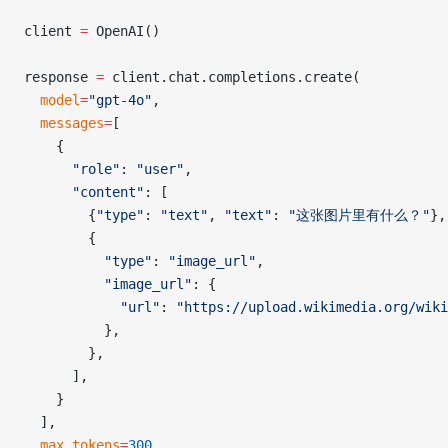
client 
=
 OpenAI()
response 
=
 client.chat.completions.create(
  model
=
"gpt-4o"
,
  messages
=
[
    {
      "role"
: 
"user"
,
      "content"
: [
        {
"type"
: 
"text"
, 
"text"
: 
"这张图片里有什么？"
},
        {
          "type"
: 
"image_url"
,
          "image_url"
: {
            "url"
: 
"https://upload.wikimedia.org/wiki
          },
        },
      ],
    }
  ],
  max_tokens
=
300
,