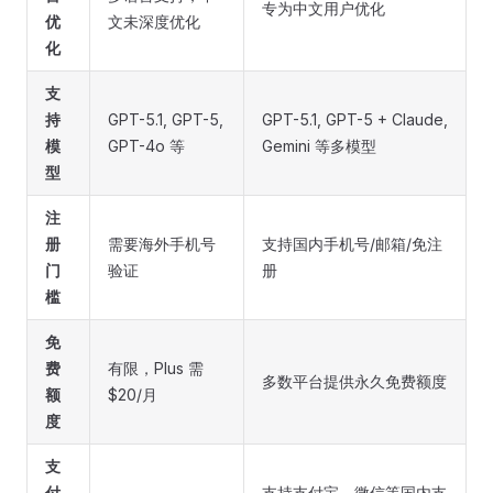
专为中文用户优化
优
文未深度优化
化
支
持
GPT-5.1, GPT-5,
GPT-5.1, GPT-5 + Claude,
模
GPT-4o 等
Gemini 等多模型
型
注
册
需要海外手机号
支持国内手机号/邮箱/免注
门
验证
册
槛
免
费
有限，Plus 需
多数平台提供永久免费额度
额
$20/月
度
支
付
支持支付宝、微信等国内支