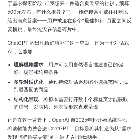
于需求探索阶段（"我想买一件适合夏天穿的衬衫，预算
500元左右，有什么推荐？"），传统搜索引擎往往难以
给出满意答案——用户被迫在多个"最佳排行"页面之间反
复横跳，最终淹没在信息碎片中。
ChatGPT 的出现恰好填补了这一空白。作为一个对话式
AI，它能够：
理解模糊需求
：用户可以用自然语言描述自己的偏
好、场景和约束条件
多轮对话优化
：通过持续对话逐步缩小选择范围，找
到最匹配的商品
结构化呈现
：将原本需要打开数十个标签页才能获取
的信息，以表格、列表等形式直观呈现
正是在这一背景下，OpenAI 自2025年起开始系统性地
将购物能力整合进 ChatGPT，目标是将其打造为从"需求
发现"到"购买决策"的一站式 AI 购物助手。