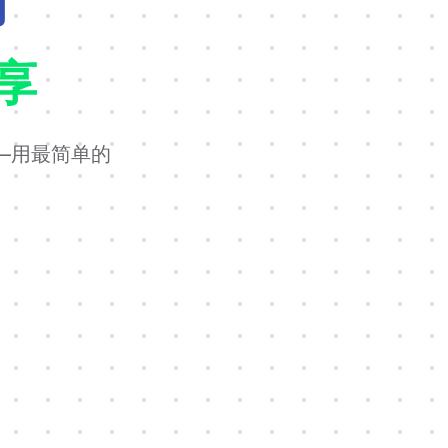
南
享
——用最简单的