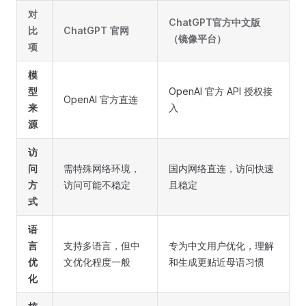
对
ChatGPT官方中文版
比
ChatGPT 官网
（镜像平台）
项
模
型
OpenAI 官方 API 授权接
OpenAI 官方直连
来
入
源
访
问
需特殊网络环境，
国内网络直连，访问快速
方
访问可能不稳定
且稳定
式
语
言
支持多语言，但中
专为中文用户优化，理解
优
文优化程度一般
和生成更贴近母语习惯
化