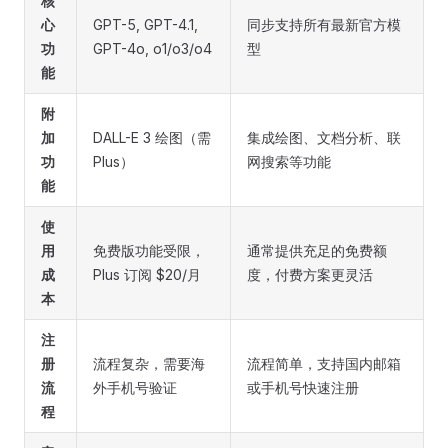
核
心
GPT-5, GPT-4.1,
同步支持所有最新官方模
功
GPT-4o, o1/o3/o4
型
能
附
加
DALL-E 3 绘图（需
集成绘图、文档分析、联
功
Plus）
网搜索等功能
能
使
用
免费版功能受限，
通常提供充足的免费额
成
Plus 订阅 $20/月
度，付费方案更灵活
本
注
册
流程复杂，需要海
流程简单，支持国内邮箱
流
外手机号验证
或手机号快速注册
程