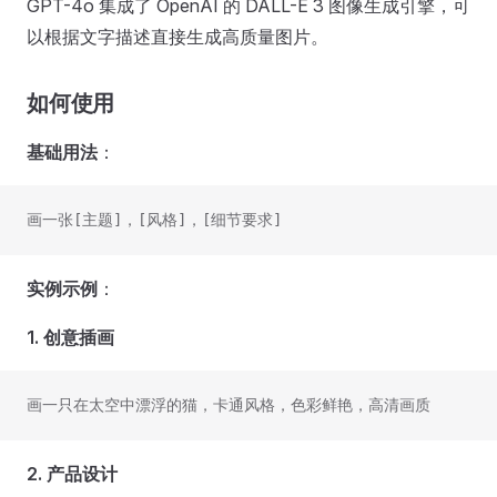
GPT-4o 集成了 OpenAI 的 DALL-E 3 图像生成引擎，可
以根据文字描述直接生成高质量图片。
如何使用
基础用法
：
画一张[主题]，[风格]，[细节要求]
实例示例
：
1. 创意插画
画一只在太空中漂浮的猫，卡通风格，色彩鲜艳，高清画质
2. 产品设计