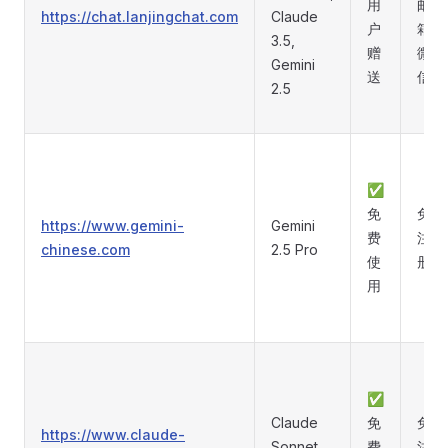
用
邮
https://chat.lanjingchat.com
Claude
户
箱/
3.5,
赠
微
Gemini
送
信
2.5
✅
免
免
https://www.gemini-
Gemini
费
注
chinese.com
2.5 Pro
使
册
用
✅
Claude
免
免
https://www.claude-
Sonnet
费
注