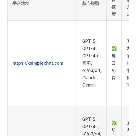
平台地址
核心模型
额
方
度
式
GPT-5,
国
GPT-4.1,
✅
内
GPT-4o
每
邮
https://xsimplechat.com
画图,
日
箱/
o1/o3/o4,
免
手
Claude,
费
机
Gemini
号
GPT-5,
✅
国
GPT-4.1,
新
内
o1/o3/o4,