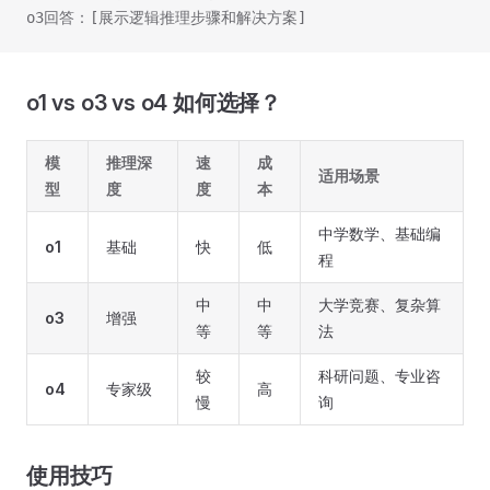
o3回答：[展示逻辑推理步骤和解决方案]
o1 vs o3 vs o4 如何选择？
模
推理深
速
成
适用场景
型
度
度
本
中学数学、基础编
o1
基础
快
低
程
中
中
大学竞赛、复杂算
o3
增强
等
等
法
较
科研问题、专业咨
o4
专家级
高
慢
询
使用技巧