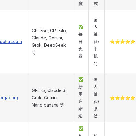
度
式
国
✅
内
GPT-5o, GPT-4o,
每
邮
Claude, Gemini,
lechat.com
日
箱/
⭐⭐⭐⭐⭐
Grok, DeepSeek
免
手
等
费
机
号
✅
国
新
内
GPT-5, Claude 3,
用
邮
jingai.org
Grok, Gemini,
⭐⭐⭐⭐⭐
户
箱/
Nano banana 等
赠
微
送
信
✅
免
免