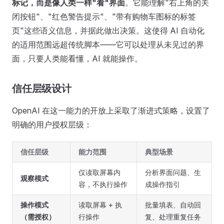
标记，而是像人类一样"看"界面
。它能理解"右上角的关
闭按钮"、"红色警告提示"、"带有购物车图标的标签
页"这些语义信息，并据此做出决策。这使得 AI 自动化
的适用范围远超传统脚本——它可以处理从未见过的界
面，只要人类能看懂，AI 就能操作。
信任层级设计
OpenAI 在这一能力的开放上采取了渐进式策略，设置了
明确的用户授权层级：
信任层级
能力范围
典型场景
仅读取屏幕内
分析界面问题、生
观察模式
容，不执行操作
成操作指引
操作模式
读取屏幕 + 执
批量填表、自动回
（需授权）
行操作
复、处理重复任务