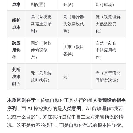
成本
制配置）
开发）
即可驱动）
高（系统更
高（选择器
低（视觉理解
维护
新需重新录
失效需改代
天然适应变
成本
制）
码）
化）
跨应
困难（跨软
自然（AI 自
困难（接口
用协
件协调复
主跨应用操
各异）
作
杂）
作）
判断
无（只能按
有（基于语义
决策
无
规则执行）
理解做决策）
能力
本质区别在于
：传统自动化工具执行的是
人类预设的指令
序列
，而 AI 操控执行的是
人类意图
。AI 能够理解"我要
完成什么目的"，并在执行过程中自主应对未曾预设的情
况。这不是效率的提升，而是自动化范式的根本性转变。